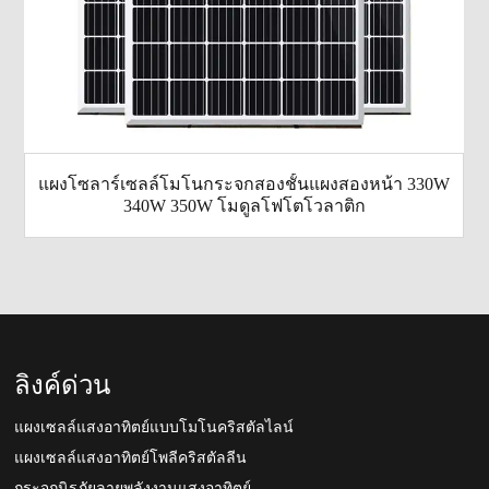
แผงโซลาร์เซลล์โมโนกระจกสองชั้นแผงสองหน้า 330W
340W 350W โมดูลโฟโตโวลาติก
ลิงค์ด่วน
แผงเซลล์แสงอาทิตย์แบบโมโนคริสตัลไลน์
แผงเซลล์แสงอาทิตย์โพลีคริสตัลลีน
กระจกนิรภัยลายพลังงานแสงอาทิตย์