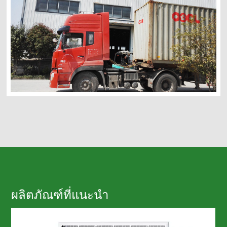
อิตาลี โปแลนด์ สเปน อินโดนีเซีย มาเลเซีย สิงคโปร์ บราซิล
สหรัฐอเมริกา ตุรกี สวีเดน อียิปต์ โมร็อกโก มาลี ฯลฯ
มากกว่า 60 ประเทศ ดังนั้น ไกล.
ผลิตภัณฑ์ที่แนะนำ