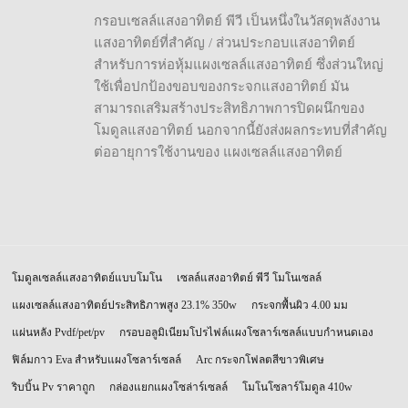
กรอบเซลล์แสงอาทิตย์ พีวี เป็นหนึ่งในวัสดุพลังงาน
แสงอาทิตย์ที่สำคัญ / ส่วนประกอบแสงอาทิตย์
สำหรับการห่อหุ้มแผงเซลล์แสงอาทิตย์ ซึ่งส่วนใหญ่
ใช้เพื่อปกป้องขอบของกระจกแสงอาทิตย์ มัน
สามารถเสริมสร้างประสิทธิภาพการปิดผนึกของ
โมดูลแสงอาทิตย์ นอกจากนี้ยังส่งผลกระทบที่สำคัญ
ต่ออายุการใช้งานของ แผงเซลล์แสงอาทิตย์
โมดูลเซลล์แสงอาทิตย์แบบโมโน
เซลล์แสงอาทิตย์ พีวี โมโนเซลล์
แผงเซลล์แสงอาทิตย์ประสิทธิภาพสูง 23.1% 350w
กระจกพื้นผิว 4.00 มม
แผ่นหลัง Pvdf/pet/pv
กรอบอลูมิเนียมโปรไฟล์แผงโซลาร์เซลล์แบบกำหนดเอง
ฟิล์มกาว Eva สำหรับแผงโซลาร์เซลล์
Arc กระจกโฟลตสีขาวพิเศษ
ริบบิ้น Pv ราคาถูก
กล่องแยกแผงโซล่าร์เซลล์
โมโนโซลาร์โมดูล 410w