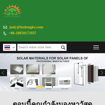

judy@hzdongke.com
+86-18058175937

Tog


ตอนนี้คุณกำลังมองหาวัสดุ