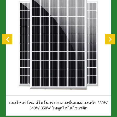
แผงโซลาร์เซลล์โมโนกระจกสองชั้นแผงสองหน้า 330W
340W 350W โมดูลโฟโตโวลาติก