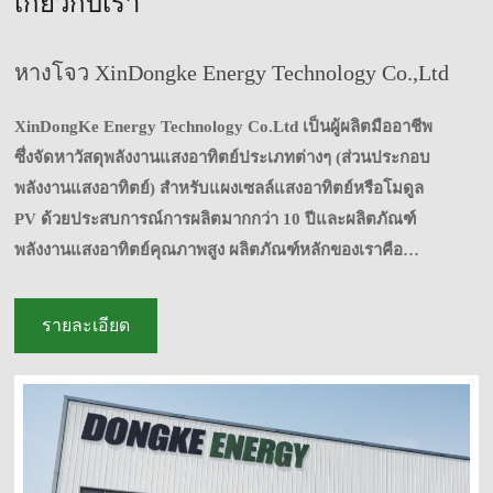
เกี่ยวกับเรา
หางโจว XinDongke Energy Technology Co.,Ltd
XinDongKe Energy Technology Co.Ltd เป็นผู้ผลิตมืออาชีพ
ซึ่งจัดหาวัสดุพลังงานแสงอาทิตย์ประเภทต่างๆ (ส่วนประกอบ
พลังงานแสงอาทิตย์) สำหรับแผงเซลล์แสงอาทิตย์หรือโมดูล
PV ด้วยประสบการณ์การผลิตมากกว่า 10 ปีและผลิตภัณฑ์
พลังงานแสงอาทิตย์คุณภาพสูง ผลิตภัณฑ์หลักของเราคือ
กระจกพลังงานแสงอาทิตย์ (เคลือบ AR), ริบบิ้นพลังงานแสง
อาทิตย์ (ลวดแท็บและลวดบัสบาร์), ฟิล์ม EVA, แผ่นหลัง,
รายละเอียด
กล่องแยกพลังงานแสงอาทิตย์, ตัวเชื่อมต่อ MC4, กรอบอลูมิ
เนียม, กาวซิลิโคนพลังงานแสงอาทิตย์พร้อมบริการแบบครบ
วงจรสำหรับลูกค้า ผลิตภัณฑ์ทั้งหมด มีใบรับรอง ISO 9001
และ TUV ตั้งแต่ปี 2558 XinDongKe พลังงานเริ่มธุรกิจส่ง
ออกและได้ส่งออกไปยังยุโรป เยอรมนี สหราชอาณาจักร