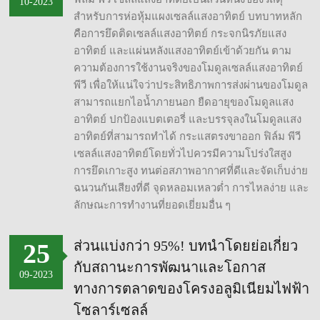
10-2023
สำหรับการห่อหุ้มแผงเซลล์แสงอาทิตย์ บทบาทหลัก
คือการยึดติดเซลล์แสงอาทิตย์ กระจกนิรภัยแสง
อาทิตย์ และแผ่นหลังแสงอาทิตย์เข้าด้วยกัน ตาม
ความต้องการใช้งานจริงของโมดูลเซลล์แสงอาทิตย์
พีวี เพื่อให้แน่ใจว่าประสิทธิภาพการส่งผ่านของโมดูล
สามารถแยกไอน้ำภายนอก ยืดอายุของโมดูลแสง
อาทิตย์ ปกป้องแบตเตอรี่ และบรรจุลงในโมดูลแสง
อาทิตย์ที่สามารถทำได้ กระแสตรงขาออก ฟิล์ม พีวี
เซลล์แสงอาทิตย์โดยทั่วไปควรมีความโปร่งใสสูง
การยึดเกาะสูง ทนต่อสภาพอากาศที่ดีและจัดเก็บง่าย
ฉนวนกันเสียงที่ดี จุดหลอมเหลวต่ำ การไหลง่าย และ
ลักษณะการทำงานที่ยอดเยี่ยมอื่น ๆ
ส่วนแบ่งกว่า 95%! บทนำโดยย่อเกี่ยว
25
กับสถานะการพัฒนาและโอกาส
09-2023
ทางการตลาดของโครงอลูมิเนียมไฟฟ้า
โซลาร์เซลล์