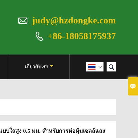

judy@hzdongke.com
+86-18058175937


เกี่ยวกับเรา


แบบใสสูง 0.5 มม. สำหรับการห่อหุ้มเซลล์แสง