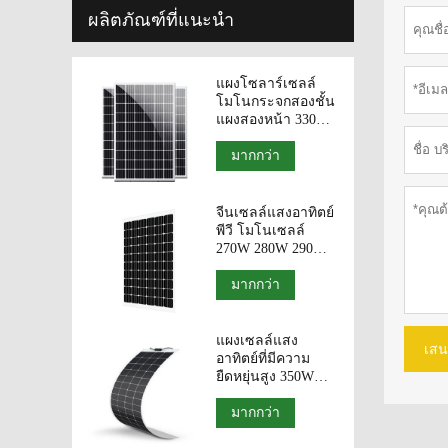
ผลิตภัณฑ์ที่แนะนำ
แผงโซลาร์เซลล์
โมโนกระจกสองชั้น
แผงสองหน้า 330W
340W 350W โม
ดูลโฟโตโวลาติก
มากกว่า
จีนเซลล์แสงอาทิตย์
พีวี โมโนเซลล์
270W 280W 290W
แผงสองหน้าโมดูล
พี.วี กระจกสองชั้น
มากกว่า
แผงเซลล์แสง
เสน
อาทิตย์ที่มีความ
ยืดหยุ่นสูง 350W
360W 365W 370W
375W จากประเทศ
มากกว่า
จีน