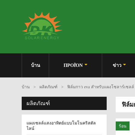
บ้าน
ΠΡΟΪΌΝ
ข่าว
บ้าน
>
ผลิตภัณฑ์
>
ฟิล์มกาว eva สำหรับแผงโซลาร์เซลล์
ผลิตภัณฑ์
ฟิล์
แผงเซลล์แสงอาทิตย์แบบโมโนคริสตัล
ร้อน
ไลน์