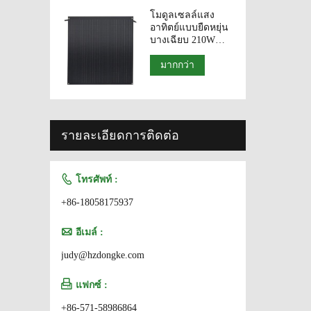
โมดูลเซลล์แสง
อาทิตย์แบบยืดหยุ่น
บางเฉียบ 210W
230W แผงเซลล์แสง
อาทิตย์ประสิทธิภาพ
มากกว่า
สูง
รายละเอียดการติดต่อ

โทรศัพท์ :
+86-18058175937

อีเมล์ :
judy@hzdongke.com

แฟกซ์ :
+86-571-58986864