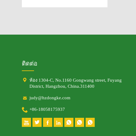
ติดต่อ

ห้อง 1304-C, No.1160 Gongwang street, Fuyang
District, Hangzhou, China.311400

judy@hzdongke.com

+86-18058175937






