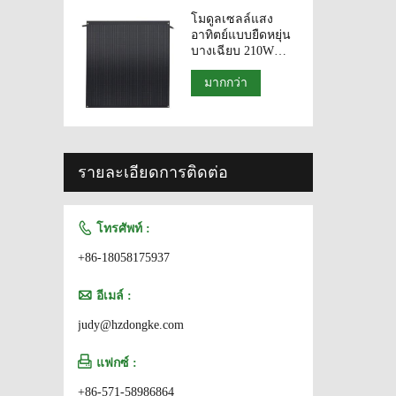
โมดูลเซลล์แสง
อาทิตย์แบบยืดหยุ่น
บางเฉียบ 210W
230W แผงเซลล์แสง
อาทิตย์ประสิทธิภาพ
มากกว่า
สูง
รายละเอียดการติดต่อ

โทรศัพท์ :
+86-18058175937

อีเมล์ :
judy@hzdongke.com

แฟกซ์ :
+86-571-58986864