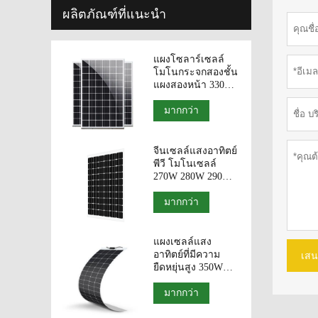
ผลิตภัณฑ์ที่แนะนำ
แผงโซลาร์เซลล์
โมโนกระจกสองชั้น
แผงสองหน้า 330W
340W 350W โม
ดูลโฟโตโวลาติก
มากกว่า
จีนเซลล์แสงอาทิตย์
พีวี โมโนเซลล์
270W 280W 290W
แผงสองหน้าโมดูล
พี.วี กระจกสองชั้น
มากกว่า
แผงเซลล์แสง
อาทิตย์ที่มีความ
เสน
ยืดหยุ่นสูง 350W
360W 365W 370W
375W จากประเทศ
มากกว่า
จีน