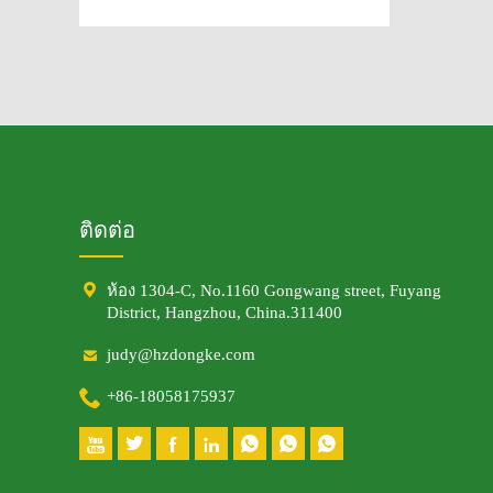
ติดต่อ

ห้อง 1304-C, No.1160 Gongwang street, Fuyang
District, Hangzhou, China.311400

judy@hzdongke.com

+86-18058175937






