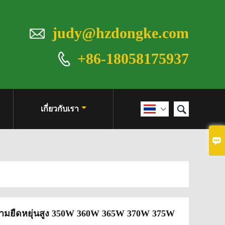

judy@hzdongke.com
+86-18058175937


เกี่ยวกับเรา


ความยืดหยุ่นสูง 350W 360W 365W 370W 375W