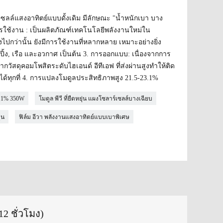
เซลล์แสงอาทิตย์แบบดั้งเดิม มีลักษณะ "น้ำหนักเบา บาง
การใช้งาน : เป็นผลิตภัณฑ์เทคโนโลยีพลังงานใหม่ใน
ไปกว่านั้น ยังมีการใช้งานที่หลากหลาย เหมาะอย่างยิ่ง
์ปิ้ง, เรือ และอวกาศ เป็นต้น 3. การออกแบบ: เนื่องจากการ
ัสดุคอมโพสิตระดับไฮเอนด์ อีทีเอฟ ที่ส่งผ่านสูงทำให้ติด
งได้ทุกที่ 4. การแปลงโมดูลประสิทธิภาพสูง 21.5-23.1%
3.1% 350W
โมดูล พีวี ที่ยืดหยุ่น แผงโซลาร์เซลล์บางเฉียบ
่น
ฟิล์ม อีวา พลังงานแสงอาทิตย์แบบเบาพิเศษ
2 ชั่วโมง)