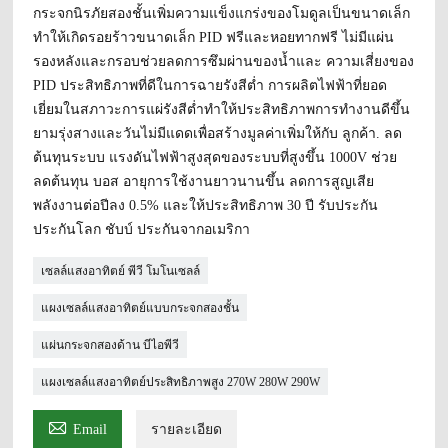
กระจกนิรภัยสองชั้นเพิ่มความแข็งแกร่งของโมดูลเป็นขนาดเล็ก
ทำให้เกิดรอยร้าวขนาดเล็ก PID ฟรีและหอยทากฟรี ไม่มีแผ่น
รองหลังและกรอบช่วยลดการซึมผ่านของน้ำและ ความเสี่ยงของ
PID ประสิทธิภาพที่ดีในการฉายรังสีต่ำ การผลิตไฟฟ้าที่ยอด
เยี่ยมในสภาวะการแผ่รังสีต่ำทำให้ประสิทธิภาพการทำงานดีขึ้น
ยามรุ่งสางและวันไม่มีแดดเพื่อสร้างมูลค่าเพิ่มให้กับ ลูกค้า. ลด
ต้นทุนระบบ แรงดันไฟฟ้าสูงสุดของระบบที่สูงขึ้น 1000V ช่วย
ลดต้นทุน บอส อายุการใช้งานยาวนานขึ้น ลดการสูญเสีย
พลังงานต่อปีลง 0.5% และให้ประสิทธิภาพ 30 ปี รับประกัน
ประกันโลก ชับบ์ ประกันจากอเมริกา
เซลล์แสงอาทิตย์ พีวี โมโนเซลล์
แผงเซลล์แสงอาทิตย์แบบกระจกสองชั้น
แผ่นกระจกสองด้าน บีไอพีวี
แผงเซลล์แสงอาทิตย์ประสิทธิภาพสูง 270W 280W 290W

Email
รายละเอียด