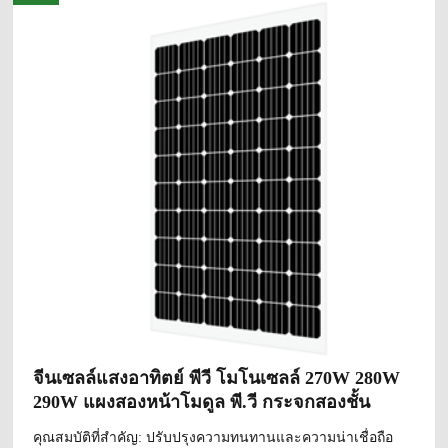
จีนเซลล์แสงอาทิตย์ พีวี โมโนเซลล์ 270W 280W
290W แผงสองหน้าโมดูล พี.วี กระจกสองชั้น
คุณสมบัติที่สำคัญ: ปรับปรุงความทนทานและความน่าเชื่อถือ