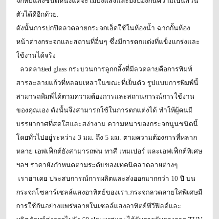
จกทึบแสงชนิดหนึ่งแต่จะไม่บังแสงและยังป้องกันความเป็นส่วน
ตัวได้ดีอีกด้วย
.
ดังนั้นการปกปิด
ลวดลาย
กระจกเอ็ดใช้ในห้องน้ำ ฉากกั้นห้อง
หน้าต่างกระจกและสถานที่อื่นๆ ซึ่งมีการตกแต่งที่แข็งแกร่งและ
ใช้งานได้จริง
ลวดลาย
ed glass กระบวนการลูกกลิ้งที่มีลวดลายคือการพิมพ์
สารละลายแก้วที่หลอมเหลวในขณะที่เย็นตัว รูปแบบการพิมพ์นี้
สามารถพิมพ์ได้ตามความต้องการและสถานการณ์การใช้งาน
ของคุณเอง ดังนั้นจึงสามารถใช้ในการตกแต่งได้ ทำให้ผู้คนมี
บรรยากาศที่สดใสและสง่างาม ความหนาของกระจกนูนชนิดนี้
โดยทั่วไปอยู่ระหว่าง 3 มม. ถึง 5 มม. ตามความต้องการที่หลาก
หลาย เอฟเฟ็กต์ยังสามารถพ่น ทาสี เทมเปอร์ และเอฟเฟ็กต์พิเศษ
ฯลฯ ราคายังกำหนดตามระดับของเทคนิคลวดลายต่างๆ
เรา
ฮ่า
เคย
ประสบการณ์การผลิตและส่งออกมากกว่า 10 ปี
บน
กระจกโซลาร์เซลล์แสงอาทิตย์ของเรา
.
กระจกลวดลายใสพิเศษ
มี
การใช้กันอย่างแพร่หลายในเซลล์แสงอาทิตย์
พีวี
ฟิลด์และ