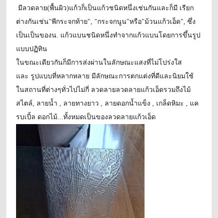
มีลวดลาย(พื้นผิว)
แก้วก็เป็นแก้วชนิดหนึ่งเช่นกันและก็มี
เรียก
ต่างกัน
เช่น"
พี
กระจกท้าย
"
,
"
กระจกนูน
"
หรือ"
ม้วน
แก้วเอ็ด
", ซึ่ง
เป็น
เป็นของ
น. แก้วแบนชนิดหนึ่ง
ทำจากแก้วแบนโดยการขึ้นรูป
แบบปฏิทิน
ในขณะเดียวกันก็มีการส่งผ่านในลักษณะแสงที่ไม่โปร่งใส
และ
รูปแบบที่หลากหลาย มีลักษณะการตกแต่งที่ดีและนิยมใช้
ในสถานที่ต่างๆ
ทั่วไปไม่กี่
ลวดลาย
ลวดลายแก้วเอ็ดรวมถึงไม้
สไตล์
, ลายน้ำ , ลายทางยาว , ลายดอกน้ำแข็ง , เกล็ดหิมะ , แค
รบเปิ้ล
ดอกไม้
...ทั้งหมดเป็นของ
ลวดลาย
แก้วเอ็ด